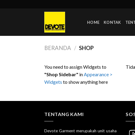
Skip
to
content
HOME
KONTAK
TEN
BERANDA
/
SHOP
You need to assign Widgets to
Tida
"Shop Sidebar"
in
Appearance >
Widgets
to show anything here
TENTANG KAMI
SOS
Devote Garment merupakah unit usaha