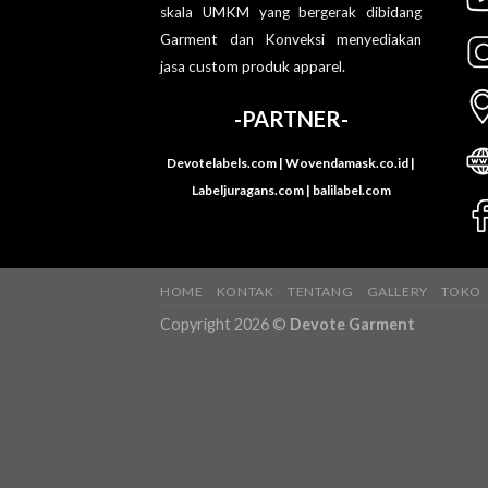
skala UMKM yang bergerak dibidang
Garment dan Konveksi menyediakan
jasa custom produk apparel.
-PARTNER-
Devotelabels.com | Wovendamask.co.id |
Labeljuragans.com | balilabel.com
HOME
KONTAK
TENTANG
GALLERY
TOKO
Copyright 2026 ©
Devote Garment