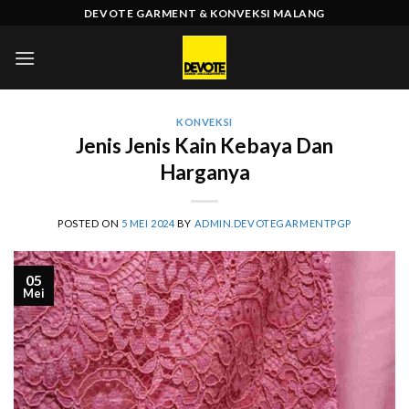
Skip
DEVOTE GARMENT & KONVEKSI MALANG
to
content
KONVEKSI
Jenis Jenis Kain Kebaya Dan
Harganya
POSTED ON
5 MEI 2024
BY
ADMIN.DEVOTEGARMENTPGP
05
Mei