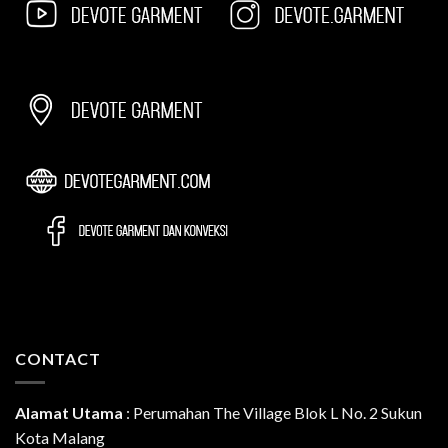
CONTACT
Alamat Utama
:
Perumahan The Village Blok L No. 2 Sukun
Kota Malang