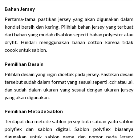
Bahan Jersey
Pertama-tama, pastikan jersey yang akan digunakan dalam
kondisi bersih dan kering. Pilihlah bahan jersey yang terbuat
dari bahan yang mudah disablon seperti bahan polyester atau
dryfit. Hindari menggunakan bahan cotton karena tidak
cocok untuk sablon.
Pemilihan Desain
Pilihlah desain yang ingin dicetak pada jersey. Pastikan desain
tersebut sudah dalam format yang sesuai seperti .cdr atau .ai,
dan sudah dalam ukuran yang sesuai dengan ukuran jersey
yang akan digunakan.
Pemilihan Metode Sablon
Terdapat dua metode sablon jersey bola satuan yaitu sablon
polyflex dan sablon digital. Sablon polyflex biasanya
digunakan untuk sablon nama dan nomor pada jersey,