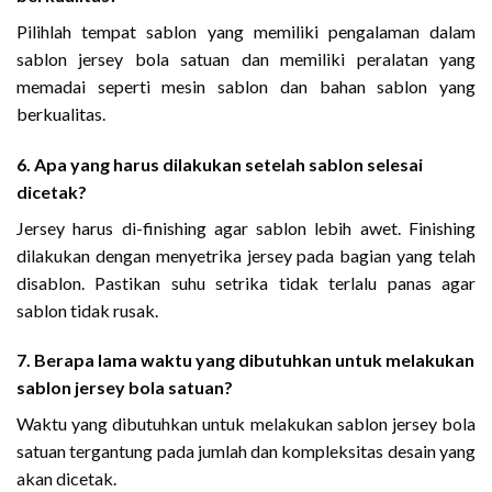
Pilihlah tempat sablon yang memiliki pengalaman dalam
sablon jersey bola satuan dan memiliki peralatan yang
memadai seperti mesin sablon dan bahan sablon yang
berkualitas.
6. Apa yang harus dilakukan setelah sablon selesai
dicetak?
Jersey harus di-finishing agar sablon lebih awet. Finishing
dilakukan dengan menyetrika jersey pada bagian yang telah
disablon. Pastikan suhu setrika tidak terlalu panas agar
sablon tidak rusak.
7. Berapa lama waktu yang dibutuhkan untuk melakukan
sablon jersey bola satuan?
Waktu yang dibutuhkan untuk melakukan sablon jersey bola
satuan tergantung pada jumlah dan kompleksitas desain yang
akan dicetak.