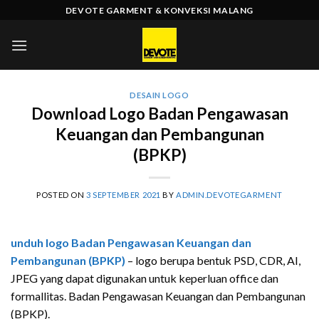
Skip
DEVOTE GARMENT & KONVEKSI MALANG
to
content
DESAIN LOGO
Download Logo Badan Pengawasan
Keuangan dan Pembangunan
(BPKP)
POSTED ON
3 SEPTEMBER 2021
BY
ADMIN.DEVOTEGARMENT
unduh logo Badan Pengawasan Keuangan dan
Pembangunan (BPKP)
– logo berupa bentuk PSD, CDR, AI,
JPEG yang dapat digunakan untuk keperluan office dan
formallitas. Badan Pengawasan Keuangan dan Pembangunan
(BPKP).