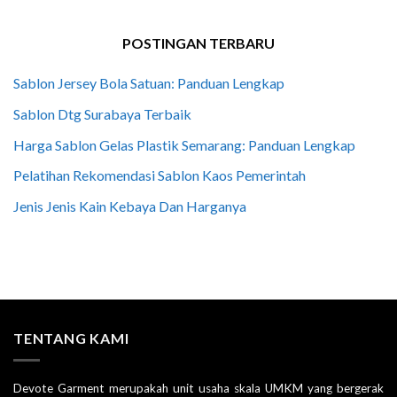
POSTINGAN TERBARU
Sablon Jersey Bola Satuan: Panduan Lengkap
Sablon Dtg Surabaya Terbaik
Harga Sablon Gelas Plastik Semarang: Panduan Lengkap
Pelatihan Rekomendasi Sablon Kaos Pemerintah
Jenis Jenis Kain Kebaya Dan Harganya
TENTANG KAMI
Devote Garment merupakah unit usaha skala UMKM yang bergerak