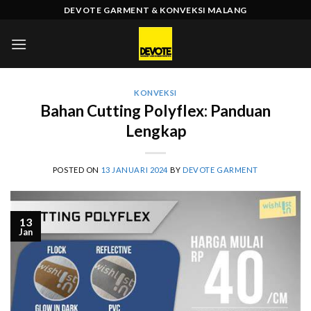
Skip
DEVOTE GARMENT & KONVEKSI MALANG
to
content
KONVEKSI
Bahan Cutting Polyflex: Panduan
Lengkap
POSTED ON
13 JANUARI 2024
BY
DEVOTE GARMENT
13
Jan