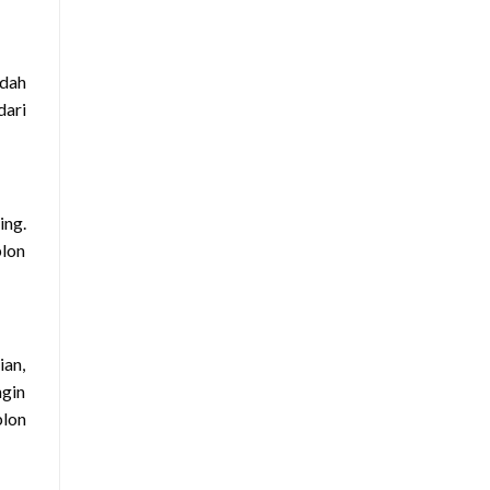
udah
dari
ing.
blon
ian,
ngin
blon