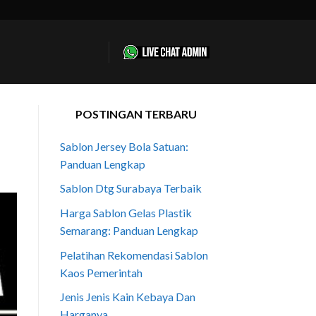
POSTINGAN TERBARU
Sablon Jersey Bola Satuan:
Panduan Lengkap
Sablon Dtg Surabaya Terbaik
Harga Sablon Gelas Plastik
Semarang: Panduan Lengkap
Pelatihan Rekomendasi Sablon
Kaos Pemerintah
Jenis Jenis Kain Kebaya Dan
Harganya