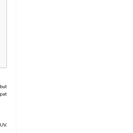
ebut
epat
 UV.