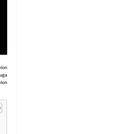
blon
juga
lon