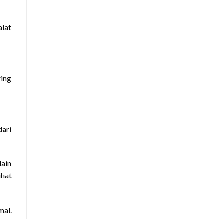
alat
ring
dari
lain
ihat
mal.