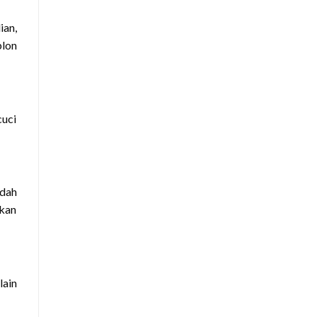
ian,
blon
cuci
udah
tkan
lain