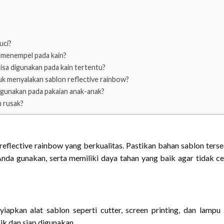
uci?
ak menempel pada kain?
isa digunakan pada kain tertentu?
uk menyalakan sablon reflective rainbow?
digunakan pada pakaian anak-anak?
h rusak?
eflective rainbow yang berkualitas. Pastikan bahan sablon ters
nda gunakan, serta memiliki daya tahan yang baik agar tidak c
iapkan alat sablon seperti cutter, screen printing, dan lampu
ik dan siap digunakan.