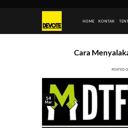
Skip
to
content
HOME
KONTAK
TEN
Cara Menyalaka
POSTED 
14
Mar