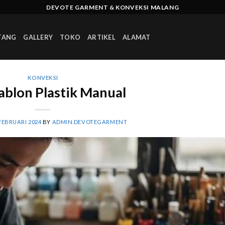
DEVOTE GARMENT & KONVEKSI MALANG
TANG
GALLERY
TOKO
ARTIKEL
ALAMAT
KONVEKSI
ablon Plastik Manual
FEBRUARI 2024
BY
ADMIN.DEVOTEGARMENT