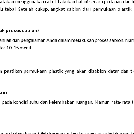
takan menggunakan rakel. Lakukan hal ini secara perlahan dan h
lu tebal. Setelah cukup, angkat sablon dari permukaan plastik
uk proses sablon?
ahlian dan pengalaman Anda dalam melakukan proses sablon. Na
tar 10-15 menit.
un pastikan permukaan plastik yang akan disablon datar dan t
kan?
 pada kondisi suhu dan kelembaban ruangan. Namun, rata-rata t
 atau bahan kimia. Oleh karena itu, hindari mencuci plastik yang t