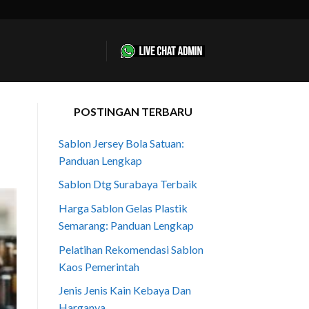
POSTINGAN TERBARU
Sablon Jersey Bola Satuan:
Panduan Lengkap
Sablon Dtg Surabaya Terbaik
Harga Sablon Gelas Plastik
Semarang: Panduan Lengkap
Pelatihan Rekomendasi Sablon
Kaos Pemerintah
Jenis Jenis Kain Kebaya Dan
Harganya