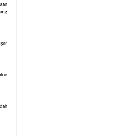
kaan
yang
agar
blon
dah