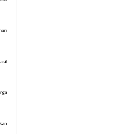
hari
asil
arga
akan