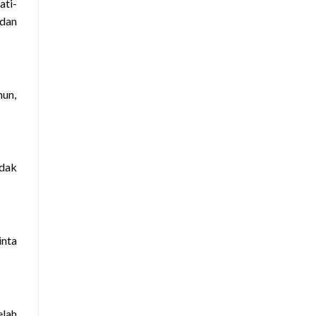
ati-
 dan
mun,
idak
inta
elah