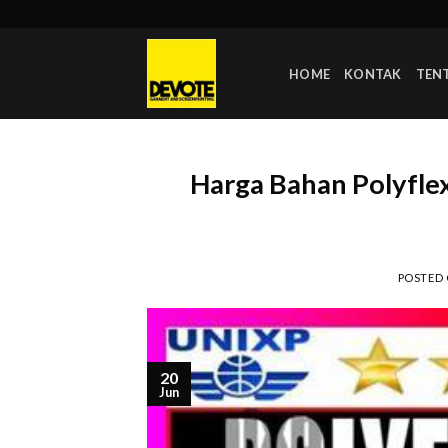
Skip
to
content
HOME
KONTAK
TEN
Harga Bahan Polyfle
POSTED
20
Jun