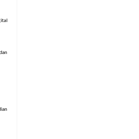
ital
 dan
dian