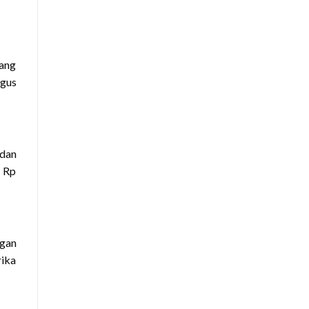
yang
agus
 dan
a Rp
ngan
rika