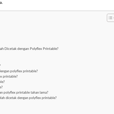
a.
h Dicetak dengan Polyflex Printable?
?
dengan polyflex printable?
x printable?
ble?
e?
an polyflex printable tahan lama?
lah dicetak dengan polyflex printable?