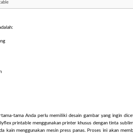
table
adalah:
ing
n
rtama-tama Anda perlu memiliki desain gambar yang ingin dice
lyflex printable menggunakan printer khusus dengan tinta sublim
pada kain menggunakan mesin press panas. Proses ini akan mem