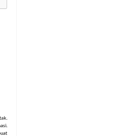
tak.
asi.
buat