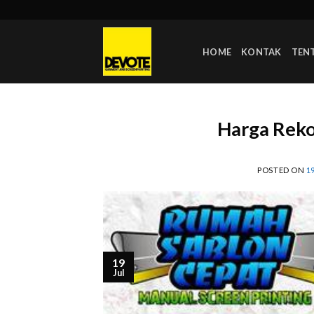
Skip
to
content
HOME
KONTAK
TEN
Harga Reko
POSTED ON
1
19
Jul