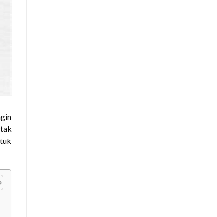
gin
etak
ntuk