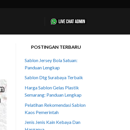
POSTINGAN TERBARU
Sablon Jersey Bola Satuan:
Panduan Lengkap
Sablon Dtg Surabaya Terbaik
Harga Sablon Gelas Plastik
Semarang: Panduan Lengkap
Pelatihan Rekomendasi Sablon
Kaos Pemerintah
Jenis Jenis Kain Kebaya Dan
Harganya