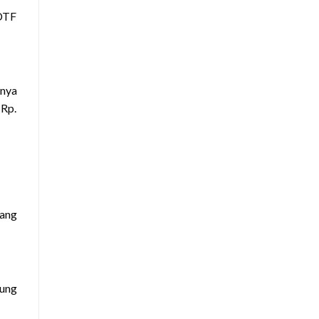
 DTF
nya
 Rp.
yang
tung