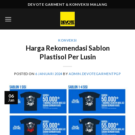
Skip
DEVOTE GARMENT & KONVEKSI MALANG
to
content
KONVEKSI
Harga Rekomendasi Sablon
Plastisol Per Lusin
POSTED ON
6 JANUARI 2024
BY
ADMIN.DEVOTEGARMENTPGP
06
Jan