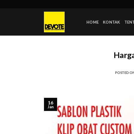
Skip
to
content
HOME
KONTAK
TEN
Harga
POSTED O
16
Jan