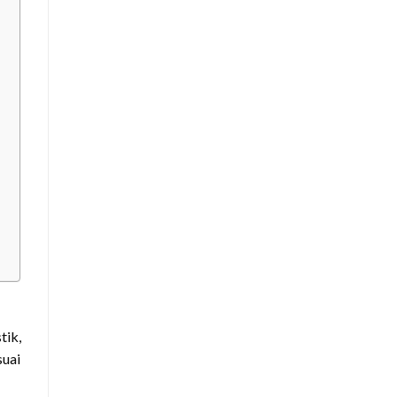
tik,
suai