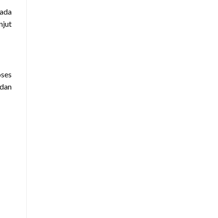
pada
njut
oses
 dan