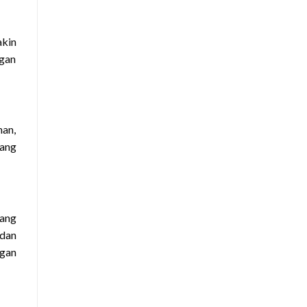
akin
ngan
nan,
yang
yang
 dan
ngan