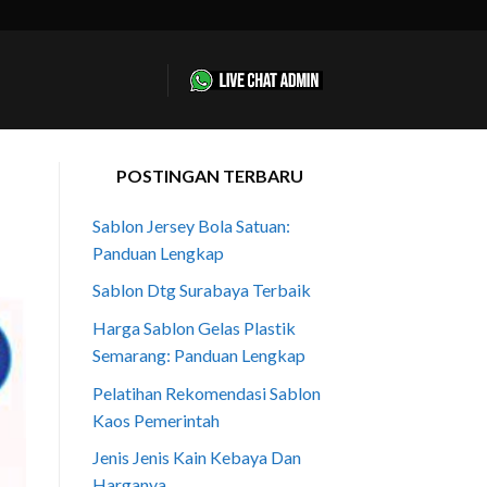
POSTINGAN TERBARU
Sablon Jersey Bola Satuan:
Panduan Lengkap
Sablon Dtg Surabaya Terbaik
Harga Sablon Gelas Plastik
Semarang: Panduan Lengkap
Pelatihan Rekomendasi Sablon
Kaos Pemerintah
Jenis Jenis Kain Kebaya Dan
Harganya