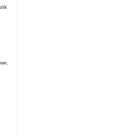
stik
un,