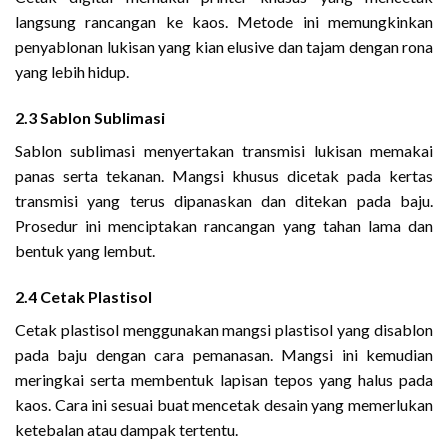
langsung rancangan ke kaos. Metode ini memungkinkan
penyablonan lukisan yang kian elusive dan tajam dengan rona
yang lebih hidup.
2.3 Sablon Sublimasi
Sablon sublimasi menyertakan transmisi lukisan memakai
panas serta tekanan. Mangsi khusus dicetak pada kertas
transmisi yang terus dipanaskan dan ditekan pada baju.
Prosedur ini menciptakan rancangan yang tahan lama dan
bentuk yang lembut.
2.4 Cetak Plastisol
Cetak plastisol menggunakan mangsi plastisol yang disablon
pada baju dengan cara pemanasan. Mangsi ini kemudian
meringkai serta membentuk lapisan tepos yang halus pada
kaos. Cara ini sesuai buat mencetak desain yang memerlukan
ketebalan atau dampak tertentu.