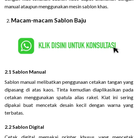
manual ataupun menggunakan mesin sablon khas.
Macam-macam Sablon Baju
2.1 Sablon Manual
Sablon manual melibatkan penggunaan cetakan tangan yang
dipasang di atas kaos. Tinta kemudian diaplikasikan pada
cetakan menggunakan spatula alias rakel. Kiat ini sering
dipakai buat mencetak desain kecil dengan warna yang
terbatas.
2.2 Sablon Digital
Cetak digital memakai printer khusus yang mencetak