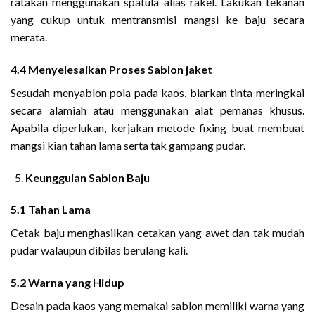
ratakan menggunakan spatula alias rakel. Lakukan tekanan
yang cukup untuk mentransmisi mangsi ke baju secara
merata.
4.4 Menyelesaikan Proses Sablon jaket
Sesudah menyablon pola pada kaos, biarkan tinta meringkai
secara alamiah atau menggunakan alat pemanas khusus.
Apabila diperlukan, kerjakan metode fixing buat membuat
mangsi kian tahan lama serta tak gampang pudar.
Keunggulan Sablon Baju
5.1 Tahan Lama
Cetak baju menghasilkan cetakan yang awet dan tak mudah
pudar walaupun dibilas berulang kali.
5.2 Warna yang Hidup
Desain pada kaos yang memakai sablon memiliki warna yang