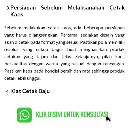
Persiapan Sebelum Melaksanakan Cetak
Kaos
Sebelum melakukan cetak kaos, ada beberapa persiapan
yang harus dilangsungkan. Pertama, sediakan desain yang
akan dicetak pada format yang sesuai. Pastikan pola memiliki
resolusi yang cukup bagus buat menghasilkan produk
cetakan yang tajam dan jelas. Selanjutnya, pilah kaos
berkualitas dengan warna yang sesuai dengan rancangan.
Pastikan kaos pada kondisi bersih dan rata sehingga produk
cetak lebih unggul.
Kiat Cetak Baju