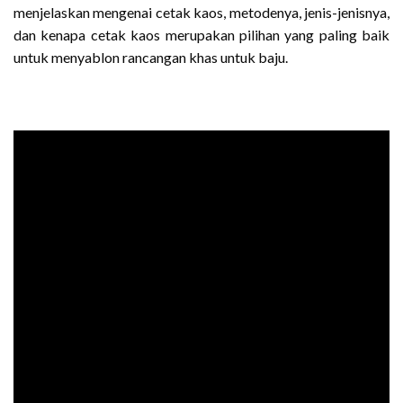
menjelaskan mengenai cetak kaos, metodenya, jenis-jenisnya,
dan kenapa cetak kaos merupakan pilihan yang paling baik
untuk menyablon rancangan khas untuk baju.