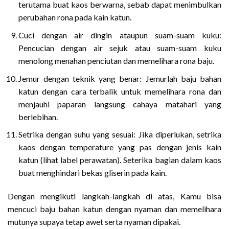
terutama buat kaos berwarna, sebab dapat menimbulkan
perubahan rona pada kain katun.
Cuci dengan air dingin ataupun suam-suam kuku:
Pencucian dengan air sejuk atau suam-suam kuku
menolong menahan penciutan dan memelihara rona baju.
Jemur dengan teknik yang benar: Jemurlah baju bahan
katun dengan cara terbalik untuk memelihara rona dan
menjauhi paparan langsung cahaya matahari yang
berlebihan.
Setrika dengan suhu yang sesuai: Jika diperlukan, setrika
kaos dengan temperature yang pas dengan jenis kain
katun (lihat label perawatan). Seterika bagian dalam kaos
buat menghindari bekas gliserin pada kain.
Dengan mengikuti langkah-langkah di atas, Kamu bisa
mencuci baju bahan katun dengan nyaman dan memelihara
mutunya supaya tetap awet serta nyaman dipakai.