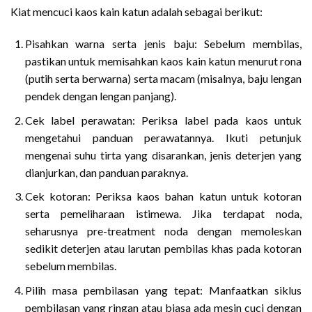
Kiat mencuci kaos kain katun adalah sebagai berikut:
Pisahkan warna serta jenis baju: Sebelum membilas,
pastikan untuk memisahkan kaos kain katun menurut rona
(putih serta berwarna) serta macam (misalnya, baju lengan
pendek dengan lengan panjang).
Cek label perawatan: Periksa label pada kaos untuk
mengetahui panduan perawatannya. Ikuti petunjuk
mengenai suhu tirta yang disarankan, jenis deterjen yang
dianjurkan, dan panduan paraknya.
Cek kotoran: Periksa kaos bahan katun untuk kotoran
serta pemeliharaan istimewa. Jika terdapat noda,
seharusnya pre-treatment noda dengan memoleskan
sedikit deterjen atau larutan pembilas khas pada kotoran
sebelum membilas.
Pilih masa pembilasan yang tepat: Manfaatkan siklus
pembilasan yang ringan atau biasa ada mesin cuci dengan