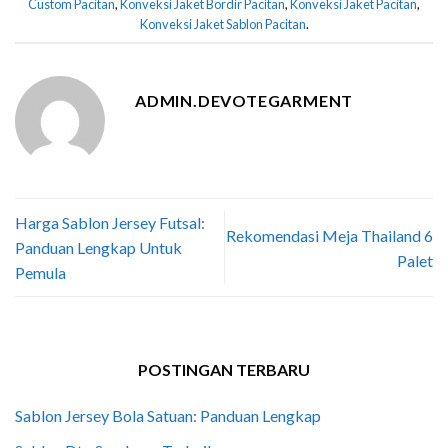
Custom Pacitan
,
Konveksi Jaket Bordir Pacitan
,
Konveksi Jaket Pacitan
,
Konveksi Jaket Sablon Pacitan
.
ADMIN.DEVOTEGARMENT
Harga Sablon Jersey Futsal:
Rekomendasi Meja Thailand 6
Panduan Lengkap Untuk
Palet
Pemula
POSTINGAN TERBARU
Sablon Jersey Bola Satuan: Panduan Lengkap