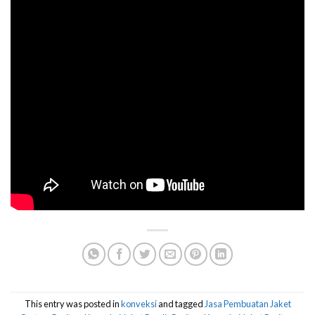
This entry was posted in
konveksi
and tagged
Jasa Pembuatan Jaket