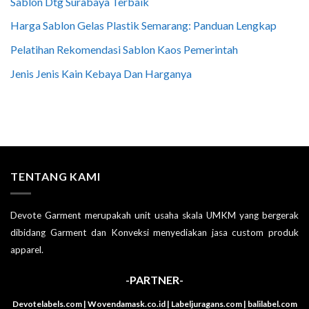
Sablon Dtg Surabaya Terbaik
Harga Sablon Gelas Plastik Semarang: Panduan Lengkap
Pelatihan Rekomendasi Sablon Kaos Pemerintah
Jenis Jenis Kain Kebaya Dan Harganya
TENTANG KAMI
Devote Garment merupakah unit usaha skala UMKM yang bergerak
dibidang Garment dan Konveksi menyediakan jasa custom produk
apparel.
-PARTNER-
Devotelabels.com | Wovendamask.co.id | Labeljuragans.com | balilabel.com