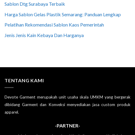
Sablon Dtg Surabaya Terbaik
Harga Sablon Gelas Plastik Semarang: Panduan Lengkap
Pelatihan Rekomendasi Sablon Kaos Pemerintah
Jenis Jenis Kain Kebaya Dan Harganya
TENTANG KAMI
Devote Garment merupakah unit usaha skala UMKM yang bergerak
dibidang Garment dan Konveksi menyediakan jasa custom produk
apparel.
-PARTNER-