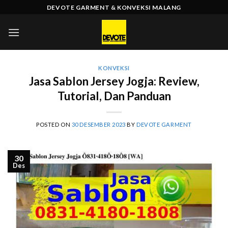
Skip
DEVOTE GARMENT & KONVEKSI MALANG
to
content
KONVEKSI
Jasa Sablon Jersey Jogja: Review,
Tutorial, Dan Panduan
POSTED ON
30 DESEMBER 2023
BY
DEVOTE GARMENT
30
Des