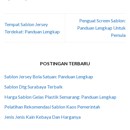
Penguat Screen Sablon:
Tempat Sablon Jersey
Panduan Lengkap Untuk
Terdekat: Panduan Lengkap
Pemula
POSTINGAN TERBARU
Sablon Jersey Bola Satuan: Panduan Lengkap
Sablon Dtg Surabaya Terbaik
Harga Sablon Gelas Plastik Semarang: Panduan Lengkap
Pelatihan Rekomendasi Sablon Kaos Pemerintah
Jenis Jenis Kain Kebaya Dan Harganya