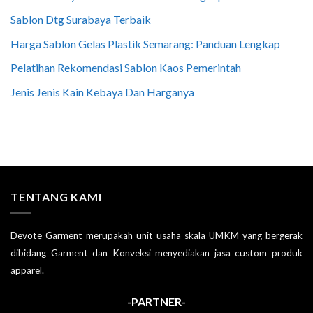
Sablon Dtg Surabaya Terbaik
Harga Sablon Gelas Plastik Semarang: Panduan Lengkap
Pelatihan Rekomendasi Sablon Kaos Pemerintah
Jenis Jenis Kain Kebaya Dan Harganya
TENTANG KAMI
Devote Garment merupakah unit usaha skala UMKM yang bergerak
dibidang Garment dan Konveksi menyediakan jasa custom produk
apparel.
-PARTNER-