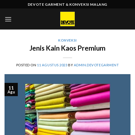
Skip
DEVOTE GARMENT & KONVEKSI MALANG
to
content
KONVEKSI
Jenis Kain Kaos Premium
POSTED ON
11 AGUSTUS 2023
BY
ADMIN.DEVOTEGARMENT
11
Agu