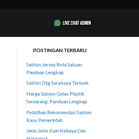
POSTINGAN TERBARU
Sablon Jersey Bola Satuan:
Panduan Lengkap
Sablon Dtg Surabaya Terbaik
Harga Sablon Gelas Plastik
Semarang: Panduan Lengkap
Pelatihan Rekomendasi Sablon
Kaos Pemerintah
Jenis Jenis Kain Kebaya Dan
Harganya