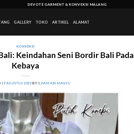
DEVOTE GARMENT & KONVEKSI MALANG
TANG
GALLERY
TOKO
ARTIKEL
ALAMAT
KONVEKSI
ali: Keindahan Seni Bordir Bali Pada
Kebaya
N
19 AGUSTUS 2023
BY
ILHAM ABI MANYU