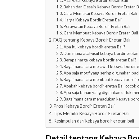
Asal-Usul Kebaya Bordir Eretan Bali
Bahan dan Desain Kebaya Bordir Eretan B
Cara Memakai Kebaya Bordir Eretan Bali
Harga Kebaya Bordir Eretan Bali
Perawatan Kebaya Bordir Eretan Bali
Cara Membuat Kebaya Bordir Eretan Bali
FAQ tentang Kebaya Bordir Eretan Bali
Apa itu kebaya bordir eretan Bali?
Dari mana asal-usul kebaya bordir eretan 
Berapa harga kebaya bordir eretan Bali?
Bagaimana cara merawat kebaya bordir er
Apa saja motif yang sering digunakan pad
Bagaimana cara membuat kebaya bordir e
Apakah kebaya bordir eretan Bali cocok 
Apa saja bahan yang digunakan untuk mem
Bagaimana cara memadukan kebaya bordir 
Pros Kebaya Bordir Eretan Bali
Tips Memilih Kebaya Bordir Eretan Bali
Kesimpulan dari kebaya bordir eretan bali
Detail tentang Kebaya Bor