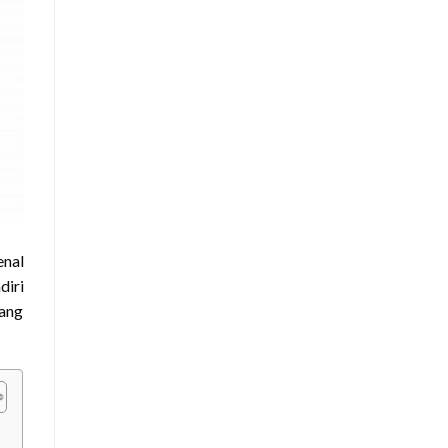
enal
diri
tang