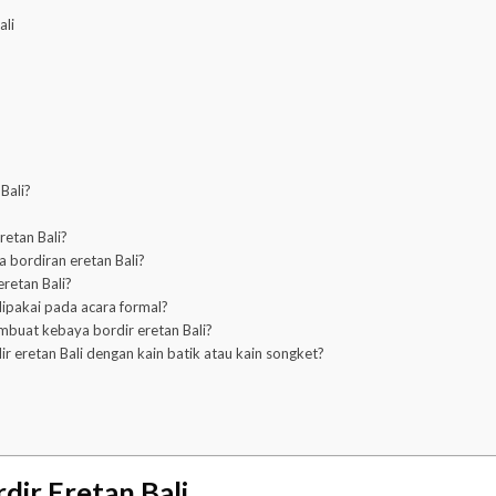
ali
Bali?
etan Bali?
a bordiran eretan Bali?
retan Bali?
dipakai pada acara formal?
buat kebaya bordir eretan Bali?
eretan Bali dengan kain batik atau kain songket?
dir Eretan Bali