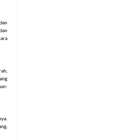
 dan
 dan
tara
rah,
yang
aun-
nya.
ang.