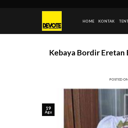
Skip
to
content
HOME
KONTAK
TEN
Kebaya Bordir Eretan B
POSTED O
19
Agu