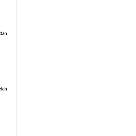
 dan
elah