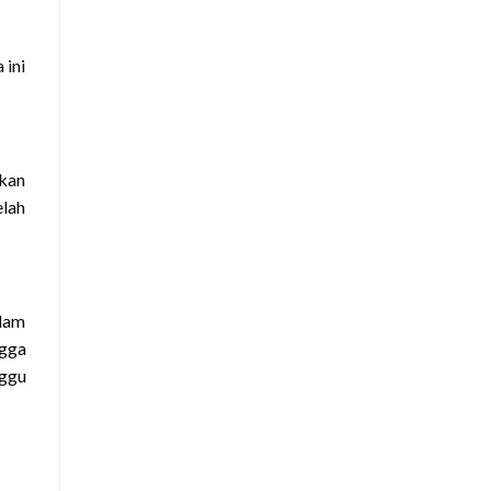
 ini
ukan
elah
alam
ngga
nggu