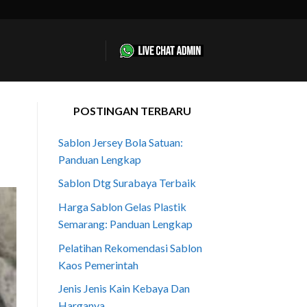
POSTINGAN TERBARU
Sablon Jersey Bola Satuan:
Panduan Lengkap
Sablon Dtg Surabaya Terbaik
Harga Sablon Gelas Plastik
Semarang: Panduan Lengkap
Pelatihan Rekomendasi Sablon
Kaos Pemerintah
Jenis Jenis Kain Kebaya Dan
Harganya