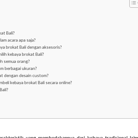
at Bali?
lam acara apa saja?
 brokat Bali dengan aksesoris?
lih kebaya brokat Bali?
leh semua orang?
am berbagai ukuran?
uat dengan desain custom?
beli kebaya brokat Bali secara online?
Bali?
rakteristik yang membedakannya dari kebaya tradisional lain