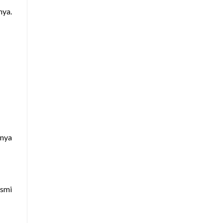
nya.
nnya
esmi