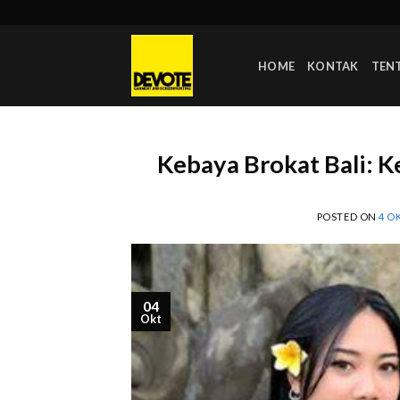
Skip
to
content
HOME
KONTAK
TEN
Kebaya Brokat Bali: 
POSTED ON
4 O
04
Okt