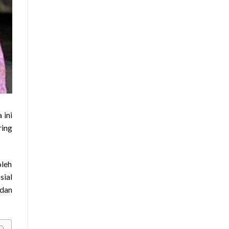
 ini
ring
oleh
sial
 dan