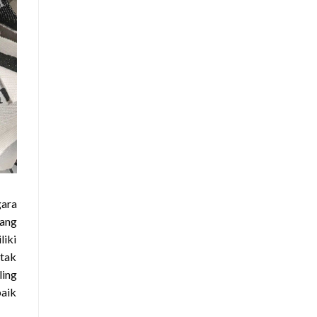
gara
yang
liki
 tak
ling
baik