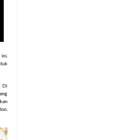
ini.
tuk
. Di
yang
tkan
lon.