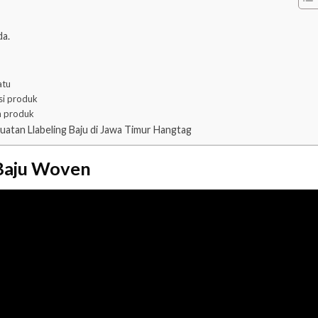
da.
atu
si produk
n produk
tan Llabeling Baju di Jawa Timur Hangtag
 Baju Woven