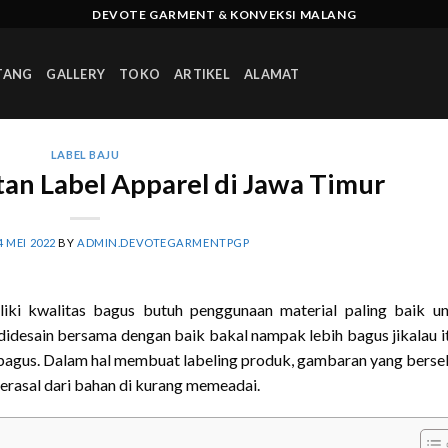
DEVOTE GARMENT & KONVEKSI MALANG
TANG
GALLERY
TOKO
ARTIKEL
ALAMAT
LABEL BAJU
n Label Apparel di Jawa Timur
4 MEI 2022
BY
ADMIN.DEVOTEGARMENTPGP
iki kwalitas bagus butuh penggunaan material paling baik u
 didesain bersama dengan baik bakal nampak lebih bagus jikalau 
agus. Dalam hal membuat labeling produk, gambaran yang berse
 berasal dari bahan di kurang memeadai.