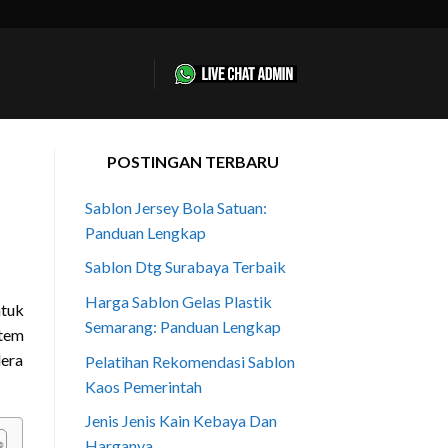
POSTINGAN TERBARU
Sablon Jersey Bola Satuan:
Panduan Lengkap
Sablon Dtg Surabaya Terbaik
Harga Sablon Gelas Plastik
ntuk
Semarang: Panduan Lengkap
item
lera
Pelatihan Rekomendasi Sablon
Kaos Pemerintah
Jenis Jenis Kain Kebaya Dan
Harganya