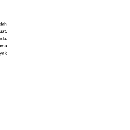
elah
uat.
nda.
cuma
nyak