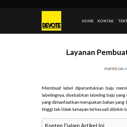
Skip
to
content
HOME
KONTAK
TEN
Layanan Pembuata
POSTED ON
2
Membuat label diperuntukkan baju memil
labelingnya. disebabkan labeling baju yang
yang dimanfaatkan merupakan bahan yang b
tinggi tak tidak lumayan terkecuali dibikin
Konten Dalam Artikel Ini