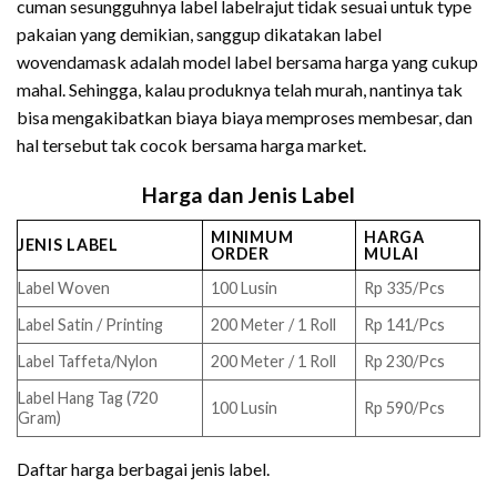
cuman sesungguhnya label labelrajut tidak sesuai untuk type
pakaian yang demikian, sanggup dikatakan label
wovendamask adalah model label bersama harga yang cukup
mahal. Sehingga, kalau produknya telah murah, nantinya tak
bisa mengakibatkan biaya biaya memproses membesar, dan
hal tersebut tak cocok bersama harga market.
Harga dan Jenis Label
MINIMUM
HARGA
JENIS LABEL
ORDER
MULAI
Label Woven
100 Lusin
Rp 335/Pcs
Label Satin / Printing
200 Meter / 1 Roll
Rp 141/Pcs
Label Taffeta/Nylon
200 Meter / 1 Roll
Rp 230/Pcs
Label Hang Tag (720
100 Lusin
Rp 590/Pcs
Gram)
Daftar harga berbagai jenis label.