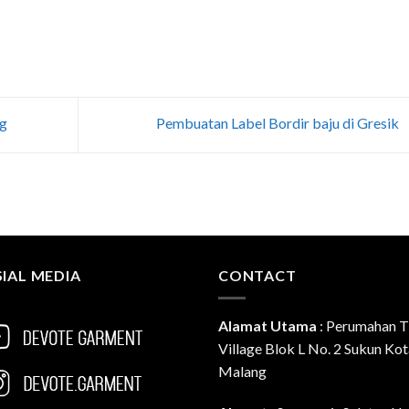
ng
Pembuatan Label Bordir baju di Gresik
IAL MEDIA
CONTACT
Alamat Utama
:
Perumahan T
Village Blok L No. 2 Sukun Ko
Malang