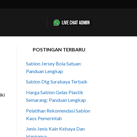
POSTINGAN TERBARU
Sablon Jersey Bola Satuan:
Panduan Lengkap
Sablon Dtg Surabaya Terbaik
Harga Sablon Gelas Plastik
iki
Semarang: Panduan Lengkap
Pelatihan Rekomendasi Sablon
Kaos Pemerintah
Jenis Jenis Kain Kebaya Dan
Harganya