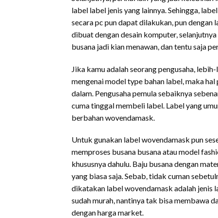
label label jenis yang lainnya. Sehingga, la
secara pc pun dapat dilakukan, pun dengan l
dibuat dengan desain komputer, selanjutny
busana jadi kian menawan, dan tentu saja per
Jika kamu adalah seorang pengusaha, lebih-
mengenai model type bahan label, maka hal 
dalam. Pengusaha pemula sebaiknya sebenarn
cuma tinggal membeli label. Label yang um
berbahan wovendamask.
Untuk gunakan label wovendamask pun seseo
memproses busana busana atau model fashio
khususnya dahulu. Baju busana dengan mater
yang biasa saja. Sebab, tidak cuman sebetuln
dikatakan label wovendamask adalah jenis l
sudah murah, nantinya tak bisa membawa d
dengan harga market.