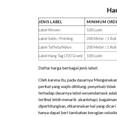
Har
JENIS LABEL
MINIMUM ORD
Label Woven
100 Lusin
Label Satin / Printing
200 Meter / 1 Roll
Label Taffeta/Nylon
200 Meter / 1 Roll
Label Hang Tag (720 Gram)
100 Lusin
Daftar harga berbagai jenis label.
Oleh karena itu, pada dasarnya Mengenakan l
perihal yang wajib dihitung. penyebab tidak
terhadap dasarnya label wovendamask adala
terlihat lebih menarik. akantetapi, bagaiman
diperhitungkan, dikarenakan hal yang dicari
hanya dapat beri tambahan kerugian sebaikny