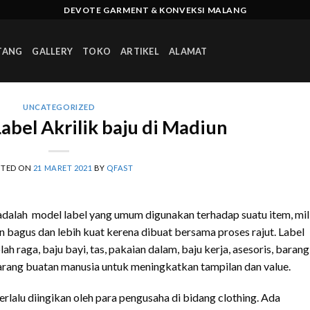
DEVOTE GARMENT & KONVEKSI MALANG
TANG
GALLERY
TOKO
ARTIKEL
ALAMAT
UNCATEGORIZED
bel Akrilik baju di Madiun
STED ON
21 MARET 2021
BY
QFAST
 adalah model label yang umum digunakan terhadap suatu item, mil
n bagus dan lebih kuat kerena dibuat bersama proses rajut. Label
h raga, baju bayi, tas, pakaian dalam, baju kerja, asesoris, barang
arang buatan manusia untuk meningkatkan tampilan dan value.
rlalu diingikan oleh para pengusaha di bidang clothing. Ada