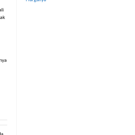
li
pak
tnya
da