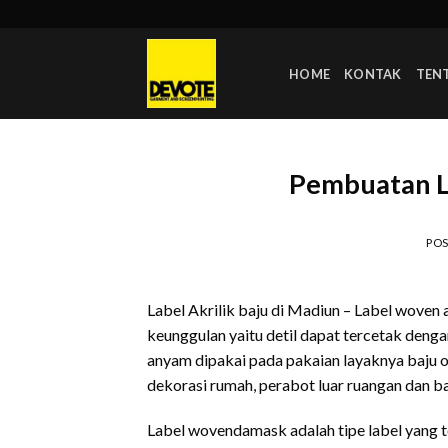
Skip
to
content
HOME
KONTAK
TEN
Pembuatan La
PO
Label Akrilik baju di Madiun – Label woven
keunggulan yaitu detil dapat tercetak denga
anyam dipakai pada pakaian layaknya baju ola
dekorasi rumah, perabot luar ruangan dan b
Label wovendamask adalah tipe label yang te