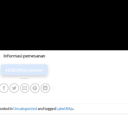
Informasi pemesanan
HUBUNGI vendor
posted in
Uncategorized
and tagged
Label BAju
.