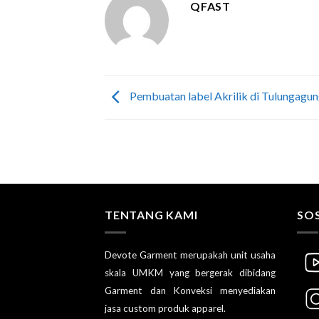
QFAST
Pembuatan label Akrilik di Tulungagu
TENTANG KAMI
SOS
Devote Garment merupakah unit usaha
skala UMKM yang bergerak dibidang
Garment dan Konveksi menyediakan
jasa custom produk apparel.