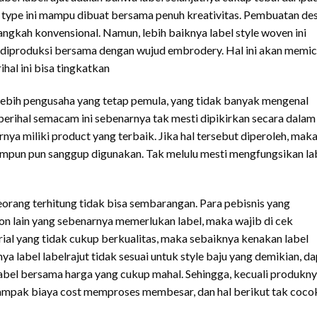
bel type ini mampu dibuat bersama penuh kreativitas. Pembuatan de
angkah konvensional. Namun, lebih baiknya label style woven ini
a diproduksi bersama dengan wujud embrodery. Hal ini akan memi
ihal ini bisa tingkatkan
lebih pengusaha yang tetap pemula, yang tidak banyak mengenal
perihal semacam ini sebenarnya tak mesti dipikirkan secara dalam
ya miliki product yang terbaik. Jika hal tersebut diperoleh, mak
umpun pun sanggup digunakan. Tak melulu mesti mengfungsikan la
rang terhitung tidak bisa sembarangan. Para pebisnis yang
n lain yang sebenarnya memerlukan label, maka wajib di cek
ial yang tidak cukup berkualitas, maka sebaiknya kenakan label
ya label labelrajut tidak sesuai untuk style baju yang demikian, d
abel bersama harga yang cukup mahal. Sehingga, kecuali produkn
ampak biaya cost memproses membesar, dan hal berikut tak coco