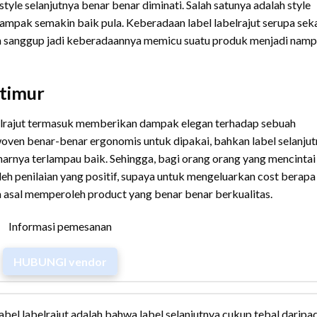
yle selanjutnya benar benar diminati. Salah satunya adalah style
ampak semakin baik pula. Keberadaan label labelrajut serupa seka
bih sanggup jadi keberadaannya memicu suatu produk menjadi nam
 timur
labelrajut termasuk memberikan dampak elegan terhadap sebuah
woven benar-benar ergonomis untuk dipakai, bahkan label selanju
narnya terlampau baik. Sehingga, bagi orang orang yang mencintai
eh penilaian yang positif, supaya untuk mengeluarkan cost berapa
 asal memperoleh product yang benar benar berkualitas.
Informasi pemesanan
HUBUNGI vendor
 label labelrajut adalah bahwa label selanjutnya cukup tebal daripa