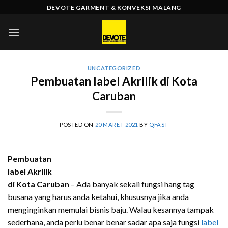
Skip
DEVOTE GARMENT & KONVEKSI MALANG
to
content
UNCATEGORIZED
Pembuatan label Akrilik di Kota
Caruban
POSTED ON
20 MARET 2021
BY
QFAST
Pembuatan
label Akrilik
di Kota Caruban
– Ada banyak sekali fungsi hang tag
busana yang harus anda ketahui, khususnya jika anda
menginginkan memulai bisnis baju. Walau kesannya tampak
sederhana, anda perlu benar benar sadar apa saja fungsi
label