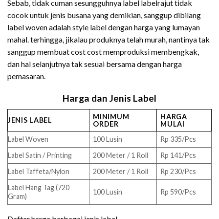
Sebab, tidak cuman sesungguhnya label labelrajut tidak
cocok untuk jenis busana yang demikian, sanggup dibilang
label woven adalah style label dengan harga yang lumayan
mahal. terhingga, jikalau produknya telah murah, nantinya tak
sanggup membuat cost cost memproduksi membengkak,
dan hal selanjutnya tak sesuai bersama dengan harga
pemasaran.
Harga dan Jenis Label
MINIMUM
HARGA
JENIS LABEL
ORDER
MULAI
Label Woven
100 Lusin
Rp 335/Pcs
Label Satin / Printing
200 Meter / 1 Roll
Rp 141/Pcs
Label Taffeta/Nylon
200 Meter / 1 Roll
Rp 230/Pcs
Label Hang Tag (720
100 Lusin
Rp 590/Pcs
Gram)
Daftar harga berbagai jenis label.