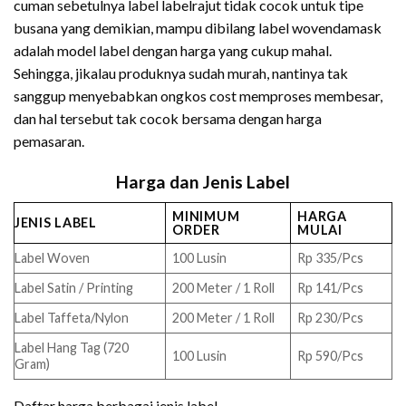
cuman sebetulnya label labelrajut tidak cocok untuk tipe
busana yang demikian, mampu dibilang label wovendamask
adalah model label dengan harga yang cukup mahal.
Sehingga, jikalau produknya sudah murah, nantinya tak
sanggup menyebabkan ongkos cost memproses membesar,
dan hal tersebut tak cocok bersama dengan harga
pemasaran.
Harga dan Jenis Label
MINIMUM
HARGA
JENIS LABEL
ORDER
MULAI
Label Woven
100 Lusin
Rp 335/Pcs
Label Satin / Printing
200 Meter / 1 Roll
Rp 141/Pcs
Label Taffeta/Nylon
200 Meter / 1 Roll
Rp 230/Pcs
Label Hang Tag (720
100 Lusin
Rp 590/Pcs
Gram)
Daftar harga berbagai jenis label.