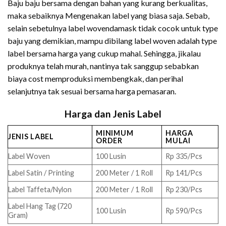
Baju baju bersama dengan bahan yang kurang berkualitas,
maka sebaiknya Mengenakan label yang biasa saja. Sebab,
selain sebetulnya label wovendamask tidak cocok untuk type
baju yang demikian, mampu dibilang label woven adalah type
label bersama harga yang cukup mahal. Sehingga, jikalau
produknya telah murah, nantinya tak sanggup sebabkan
biaya cost memproduksi membengkak, dan perihal
selanjutnya tak sesuai bersama harga pemasaran.
Harga dan Jenis Label
MINIMUM
HARGA
JENIS LABEL
ORDER
MULAI
Label Woven
100 Lusin
Rp 335/Pcs
Label Satin / Printing
200 Meter / 1 Roll
Rp 141/Pcs
Label Taffeta/Nylon
200 Meter / 1 Roll
Rp 230/Pcs
Label Hang Tag (720
100 Lusin
Rp 590/Pcs
Gram)