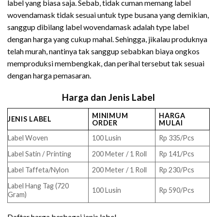
label yang biasa saja. Sebab, tidak cuman memang label
wovendamask tidak sesuai untuk type busana yang demikian,
sanggup dibilang label wovendamask adalah type label
dengan harga yang cukup mahal. Sehingga, jikalau produknya
telah murah, nantinya tak sanggup sebabkan biaya ongkos
memproduksi membengkak, dan perihal tersebut tak sesuai
dengan harga pemasaran.
Harga dan Jenis Label
MINIMUM
HARGA
JENIS LABEL
ORDER
MULAI
Label Woven
100 Lusin
Rp 335/Pcs
Label Satin / Printing
200 Meter / 1 Roll
Rp 141/Pcs
Label Taffeta/Nylon
200 Meter / 1 Roll
Rp 230/Pcs
Label Hang Tag (720
100 Lusin
Rp 590/Pcs
Gram)
Daftar harga berbagai jenis label.