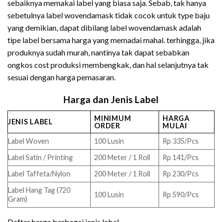
sebaiknya memakai label yang biasa saja. Sebab, tak hanya
sebetulnya label wovendamask tidak cocok untuk type baju
yang demikian, dapat dibilang label wovendamask adalah
tipe label bersama harga yang memadai mahal. terhingga, jika
produknya sudah murah, nantinya tak dapat sebabkan
ongkos cost produksi membengkak, dan hal selanjutnya tak
sesuai dengan harga pemasaran.
Harga dan Jenis Label
MINIMUM
HARGA
JENIS LABEL
ORDER
MULAI
Label Woven
100 Lusin
Rp 335/Pcs
Label Satin / Printing
200 Meter / 1 Roll
Rp 141/Pcs
Label Taffeta/Nylon
200 Meter / 1 Roll
Rp 230/Pcs
Label Hang Tag (720
100 Lusin
Rp 590/Pcs
Gram)
Daftar harga berbagai jenis label.