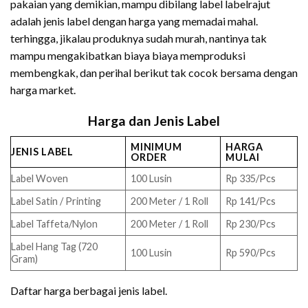
pakaian yang demikian, mampu dibilang label labelrajut
adalah jenis label dengan harga yang memadai mahal.
terhingga, jikalau produknya sudah murah, nantinya tak
mampu mengakibatkan biaya biaya memproduksi
membengkak, dan perihal berikut tak cocok bersama dengan
harga market.
Harga dan Jenis Label
MINIMUM
HARGA
JENIS LABEL
ORDER
MULAI
Label Woven
100 Lusin
Rp 335/Pcs
Label Satin / Printing
200 Meter / 1 Roll
Rp 141/Pcs
Label Taffeta/Nylon
200 Meter / 1 Roll
Rp 230/Pcs
Label Hang Tag (720
100 Lusin
Rp 590/Pcs
Gram)
Daftar harga berbagai jenis label.