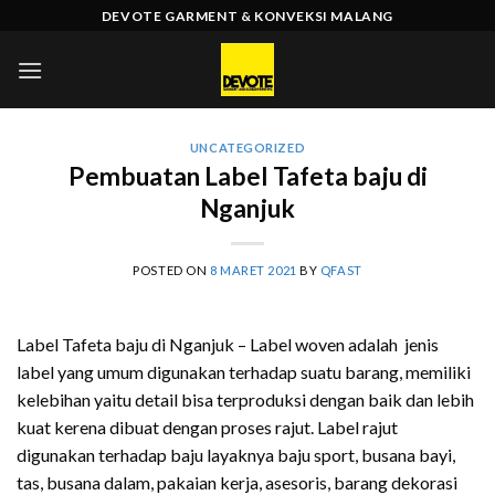
Skip
DEVOTE GARMENT & KONVEKSI MALANG
to
content
UNCATEGORIZED
Pembuatan Label Tafeta baju di
Nganjuk
POSTED ON
8 MARET 2021
BY
QFAST
Label Tafeta baju di Nganjuk – Label woven adalah jenis
label yang umum digunakan terhadap suatu barang, memiliki
kelebihan yaitu detail bisa terproduksi dengan baik dan lebih
kuat kerena dibuat dengan proses rajut. Label rajut
digunakan terhadap baju layaknya baju sport, busana bayi,
tas, busana dalam, pakaian kerja, asesoris, barang dekorasi