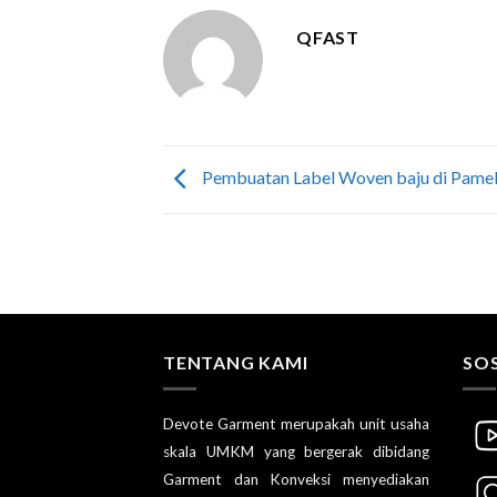
QFAST
Pembuatan Label Woven baju di Pame
TENTANG KAMI
SOS
Devote Garment merupakah unit usaha
skala UMKM yang bergerak dibidang
Garment dan Konveksi menyediakan