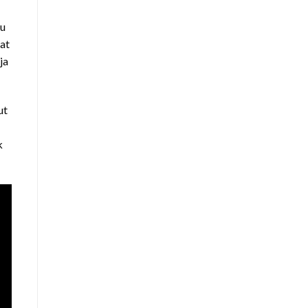
hu
at
ja
ut
k