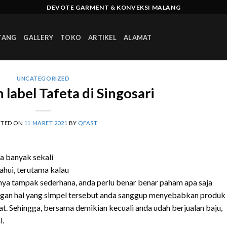
DEVOTE GARMENT & KONVEKSI MALANG
TANG
GALLERY
TOKO
ARTIKEL
ALAMAT
UNCATEGORIZED
label Tafeta di Singosari
STED ON
11 MARET 2021
BY
QFAST
a banyak sekali
ahui, terutama kalau
nya tampak sederhana, anda perlu benar benar paham apa saja
ngan hal yang simpel tersebut anda sanggup menyebabkan produk
kat. Sehingga, bersama demikian kecuali anda udah berjualan baju,
l.