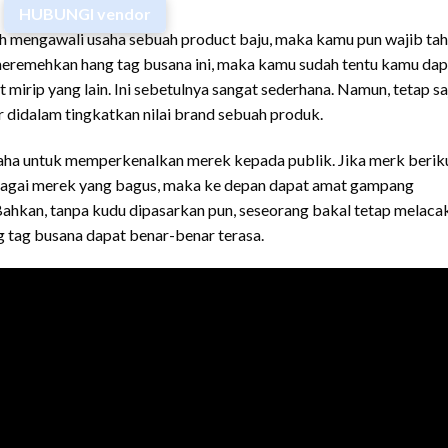
HUBUNGI vendor
gah mengawali usaha sebuah product baju, maka kamu pun wajib ta
u meremehkan hang tag busana ini, maka kamu sudah tentu kamu dap
irip yang lain. Ini sebetulnya sangat sederhana. Namun, tetap sa
r didalam tingkatkan nilai brand sebuah produk.
aha untuk memperkenalkan merek kepada publik. Jika merk berik
ebagai merek yang bagus, maka ke depan dapat amat gampang
ahkan, tanpa kudu dipasarkan pun, seseorang bakal tetap melaca
ng tag busana dapat benar-benar terasa.