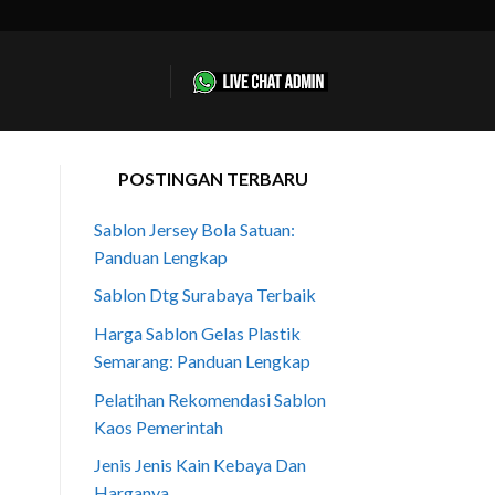
POSTINGAN TERBARU
Sablon Jersey Bola Satuan:
Panduan Lengkap
Sablon Dtg Surabaya Terbaik
Harga Sablon Gelas Plastik
Semarang: Panduan Lengkap
Pelatihan Rekomendasi Sablon
Kaos Pemerintah
Jenis Jenis Kain Kebaya Dan
Harganya