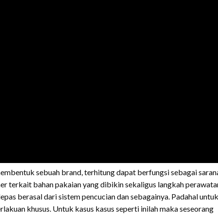
membentuk sebuah brand, terhitung dapat berfungsi sebagai saran
 terkait bahan pakaian yang dibikin sekaligus langkah perawata
pas berasal dari sistem pencucian dan sebagainya. Padahal untu
lakuan khusus. Untuk kasus kasus seperti inilah maka seseorang