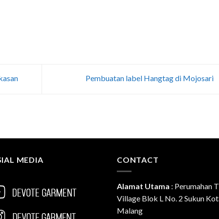
kasan
Pembuatan label Hangtag di Mojosari
IAL MEDIA
CONTACT
Alamat Utama
:
Perumahan T
Village Blok L No. 2 Sukun Ko
Malang