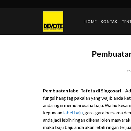
Skip
to
content
HOME
KONTAK
TEN
Pembuatan 
PO
Pembuatan label Tafeta di Singosari
– Ad
fungsi hang tag pakaian yang wajib anda ket
anda ingin memulai usaha baju. Walau kesan
kegunaan
label baju
, gara-gara bersama de
anda jadi lebih ringan dikenal oleh masyara
maka baju baju anda akan lebih ringan terjua