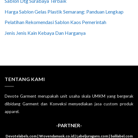
Sablon Dtg Surabaya Terbaik
Harga Sablon Gelas Plastik Semarang: Panduan Lengkap
Pelatihan Rekomendasi Sablon Kaos Pemerintah
Jenis Jenis Kain Kebaya Dan Harganya
TENTANG KAMI
Devote Garment merupakah unit usaha skala UMKM yang bergerak
dibidang Garment dan Konveksi menyediakan jasa custom produk
apparel.
-PARTNER-
Devotelabels.com | Wovendamask.co.id | Labeljuragans.com | balilabel.com