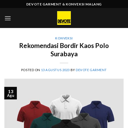
Skip
DEVOTE GARMENT & KONVEKSI MALANG
to
content
KONVEKSI
Rekomendasi Bordir Kaos Polo
Surabaya
POSTED ON
13 AGUSTUS 2023
BY
DEVOTE GARMENT
13
Agu