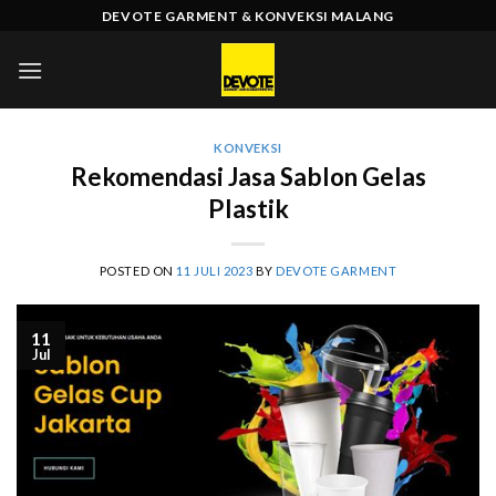
Skip
DEVOTE GARMENT & KONVEKSI MALANG
to
content
KONVEKSI
Rekomendasi Jasa Sablon Gelas
Plastik
POSTED ON
11 JULI 2023
BY
DEVOTE GARMENT
11
Jul