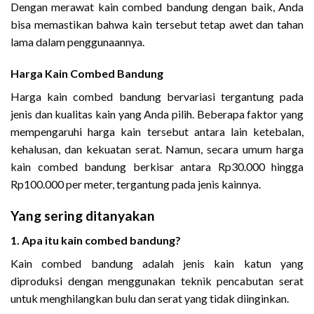
Dengan merawat kain combed bandung dengan baik, Anda
bisa memastikan bahwa kain tersebut tetap awet dan tahan
lama dalam penggunaannya.
Harga Kain Combed Bandung
Harga kain combed bandung bervariasi tergantung pada
jenis dan kualitas kain yang Anda pilih. Beberapa faktor yang
mempengaruhi harga kain tersebut antara lain ketebalan,
kehalusan, dan kekuatan serat. Namun, secara umum harga
kain combed bandung berkisar antara Rp30.000 hingga
Rp100.000 per meter, tergantung pada jenis kainnya.
Yang sering ditanyakan
1. Apa itu kain combed bandung?
Kain combed bandung adalah jenis kain katun yang
diproduksi dengan menggunakan teknik pencabutan serat
untuk menghilangkan bulu dan serat yang tidak diinginkan.