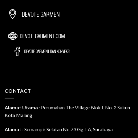
CONTACT
Alamat Utama
:
Perumahan The Village Blok L No. 2 Sukun
Kota Malang
Alamat
: Semampir Selatan No.73 Gg.I-A, Surabaya