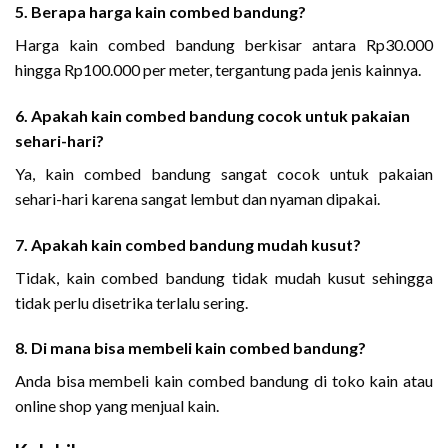
5. Berapa harga kain combed bandung?
Harga kain combed bandung berkisar antara Rp30.000
hingga Rp100.000 per meter, tergantung pada jenis kainnya.
6. Apakah kain combed bandung cocok untuk pakaian
sehari-hari?
Ya, kain combed bandung sangat cocok untuk pakaian
sehari-hari karena sangat lembut dan nyaman dipakai.
7. Apakah kain combed bandung mudah kusut?
Tidak, kain combed bandung tidak mudah kusut sehingga
tidak perlu disetrika terlalu sering.
8. Di mana bisa membeli kain combed bandung?
Anda bisa membeli kain combed bandung di toko kain atau
online shop yang menjual kain.