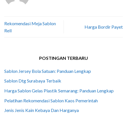
Rekomendasi Meja Sablon
Harga Bordir Payet
Rell
POSTINGAN TERBARU
Sablon Jersey Bola Satuan: Panduan Lengkap
Sablon Dtg Surabaya Terbaik
Harga Sablon Gelas Plastik Semarang: Panduan Lengkap
Pelatihan Rekomendasi Sablon Kaos Pemerintah
Jenis Jenis Kain Kebaya Dan Harganya