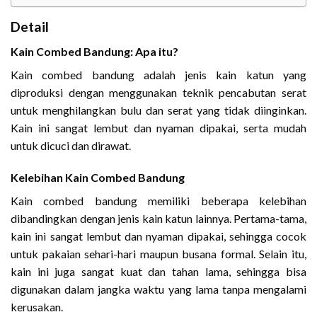
Detail
Kain Combed Bandung: Apa itu?
Kain combed bandung adalah jenis kain katun yang
diproduksi dengan menggunakan teknik pencabutan serat
untuk menghilangkan bulu dan serat yang tidak diinginkan.
Kain ini sangat lembut dan nyaman dipakai, serta mudah
untuk dicuci dan dirawat.
Kelebihan Kain Combed Bandung
Kain combed bandung memiliki beberapa kelebihan
dibandingkan dengan jenis kain katun lainnya. Pertama-tama,
kain ini sangat lembut dan nyaman dipakai, sehingga cocok
untuk pakaian sehari-hari maupun busana formal. Selain itu,
kain ini juga sangat kuat dan tahan lama, sehingga bisa
digunakan dalam jangka waktu yang lama tanpa mengalami
kerusakan.