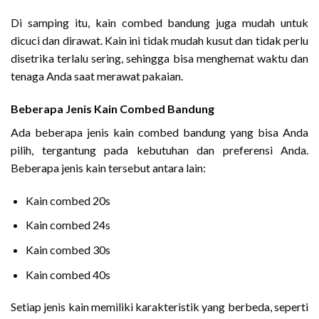
Di samping itu, kain combed bandung juga mudah untuk
dicuci dan dirawat. Kain ini tidak mudah kusut dan tidak perlu
disetrika terlalu sering, sehingga bisa menghemat waktu dan
tenaga Anda saat merawat pakaian.
Beberapa Jenis Kain Combed Bandung
Ada beberapa jenis kain combed bandung yang bisa Anda
pilih, tergantung pada kebutuhan dan preferensi Anda.
Beberapa jenis kain tersebut antara lain:
Kain combed 20s
Kain combed 24s
Kain combed 30s
Kain combed 40s
Setiap jenis kain memiliki karakteristik yang berbeda, seperti