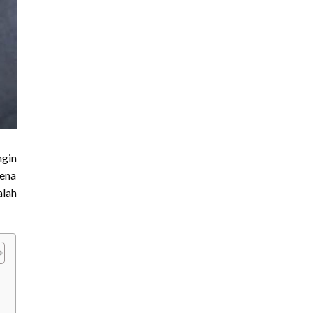
ngin
rena
alah