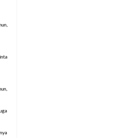
un,
inta
mun,
juga
knya