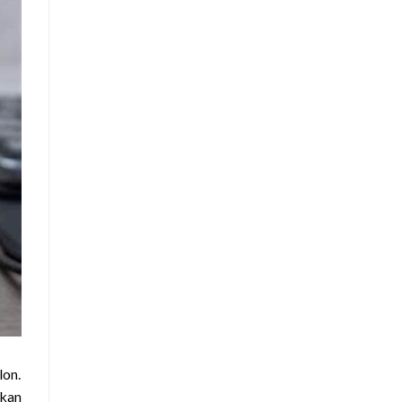
lon.
ikan