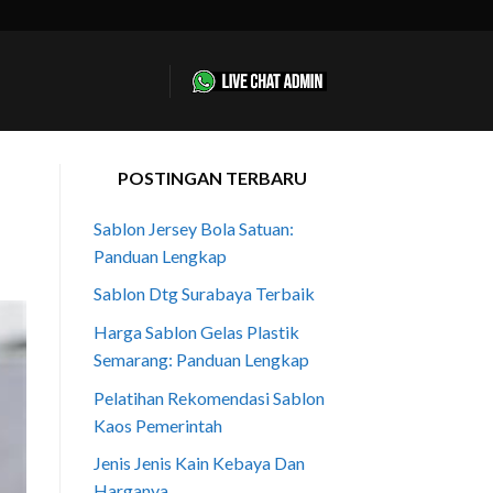
POSTINGAN TERBARU
Sablon Jersey Bola Satuan:
Panduan Lengkap
Sablon Dtg Surabaya Terbaik
Harga Sablon Gelas Plastik
Semarang: Panduan Lengkap
Pelatihan Rekomendasi Sablon
Kaos Pemerintah
Jenis Jenis Kain Kebaya Dan
Harganya