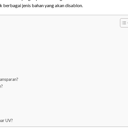
k berbagai jenis bahan yang akan disablon.
ransparan?
e?
?
inar UV?