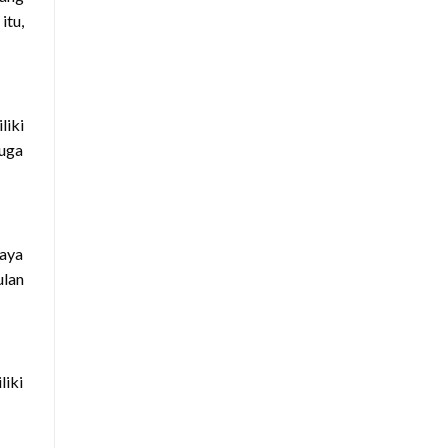
itu,
liki
juga
daya
ulan
liki