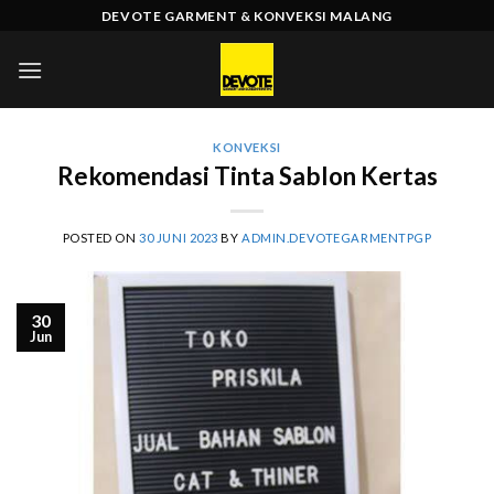
Skip
DEVOTE GARMENT & KONVEKSI MALANG
to
content
KONVEKSI
Rekomendasi Tinta Sablon Kertas
POSTED ON
30 JUNI 2023
BY
ADMIN.DEVOTEGARMENTPGP
30
Jun