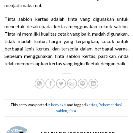
menjadi maksimal.
Tinta sablon kertas adalah tinta yang digunakan untuk
mencetak desain pada kertas menggunakan teknik sablon.
Tinta ini memiliki kualitas cetak yang baik, mudah digunakan,
tidak mudah luntur, harga yang terjangkau, cocok untuk
berbagai jenis kertas, dan tersedia dalam berbagai warna.
Sebelum menggunakan tinta sablon kertas, pastikan Anda
telah mempersiapkan kertas yang ingin dicetak dengan baik.
This entry was posted in
konveksi
and tagged
kertas
,
Rekomendasi
,
sablon
,
tinta
.