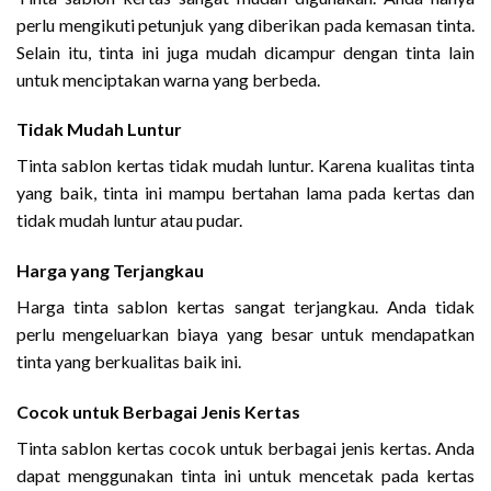
perlu mengikuti petunjuk yang diberikan pada kemasan tinta.
Selain itu, tinta ini juga mudah dicampur dengan tinta lain
untuk menciptakan warna yang berbeda.
Tidak Mudah Luntur
Tinta sablon kertas tidak mudah luntur. Karena kualitas tinta
yang baik, tinta ini mampu bertahan lama pada kertas dan
tidak mudah luntur atau pudar.
Harga yang Terjangkau
Harga tinta sablon kertas sangat terjangkau. Anda tidak
perlu mengeluarkan biaya yang besar untuk mendapatkan
tinta yang berkualitas baik ini.
Cocok untuk Berbagai Jenis Kertas
Tinta sablon kertas cocok untuk berbagai jenis kertas. Anda
dapat menggunakan tinta ini untuk mencetak pada kertas