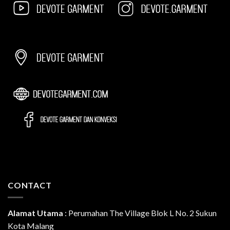
CONTACT
Alamat Utama
:
Perumahan The Village Blok L No. 2 Sukun
Kota Malang