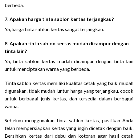
berbeda.
7. Apakah harga tinta sablon kertas terjangkau?
Ya, harga tinta sablon kertas sangat terjangkau.
8. Apakah tinta sablon kertas mudah dicampur dengan
tinta lain?
Ya, tinta sablon kertas mudah dicampur dengan tinta lain
untuk menciptakan warna yang berbeda.
Tinta sablon kertas memiliki kualitas cetak yang baik, mudah
digunakan, tidak mudah luntur, harga yang terjangkau, cocok
untuk berbagai jenis kertas, dan tersedia dalam berbagai
warna.
Sebelum menggunakan tinta sablon kertas, pastikan Anda
telah mempersiapkan kertas yang ingin dicetak dengan baik.
Bersihkan kertas dari debu dan kotoran agar hasil cetak