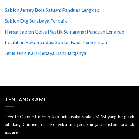
Sablon Jersey Bola Satuan: Panduan Lengkap
Sablon Dtg Surabaya Terbaik
Harga Sablon Gelas Plastik Semarang: Panduan Lengkap
Pelatihan Rekomendasi Sablon Kaos Pemerintah
Jenis Jenis Kain Kebaya Dan Harganya
TENTANG KAMI
Devote Garment merupakah unit usaha skala UMKM yang bergerak
dibidang Garment dan Konveksi menyediakan jasa custom produk
apparel.