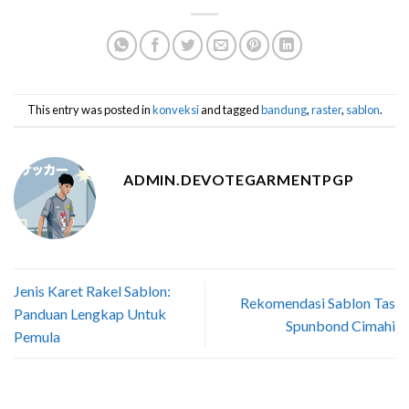
This entry was posted in
konveksi
and tagged
bandung
,
raster
,
sablon
.
ADMIN.DEVOTEGARMENTPGP
Jenis Karet Rakel Sablon:
Rekomendasi Sablon Tas
Panduan Lengkap Untuk
Spunbond Cimahi
Pemula