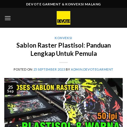
Skip
DEVOTE GARMENT & KONVEKSI MALANG
to
content
KONVEKSI
Sablon Raster Plastisol: Panduan
Lengkap Untuk Pemula
POSTED ON
25 SEPTEMBER 2023
BY
ADMIN.DEVOTEGARMENT
25
Sep