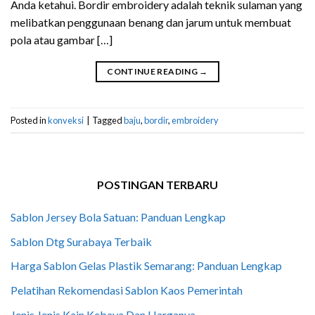
Anda ketahui. Bordir embroidery adalah teknik sulaman yang
melibatkan penggunaan benang dan jarum untuk membuat
pola atau gambar […]
CONTINUE READING
→
Posted in
konveksi
|
Tagged
baju
,
bordir
,
embroidery
POSTINGAN TERBARU
Sablon Jersey Bola Satuan: Panduan Lengkap
Sablon Dtg Surabaya Terbaik
Harga Sablon Gelas Plastik Semarang: Panduan Lengkap
Pelatihan Rekomendasi Sablon Kaos Pemerintah
Jenis Jenis Kain Kebaya Dan Harganya