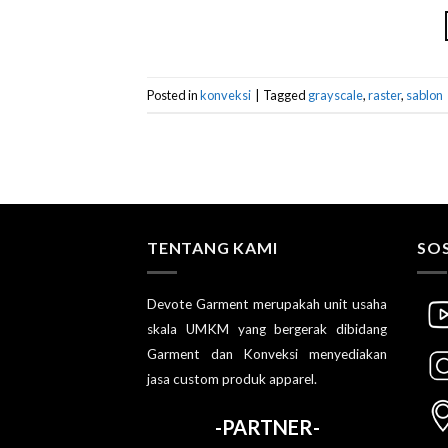
Posted in
konveksi
|
Tagged
grayscale
,
raster
,
sablon
TENTANG KAMI
SOS
Devote Garment merupakah unit usaha
skala UMKM yang bergerak dibidang
Garment dan Konveksi menyediakan
jasa custom produk apparel.
-PARTNER-