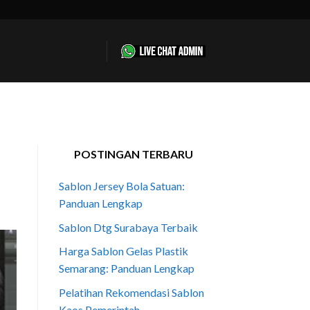
POSTINGAN TERBARU
Sablon Jersey Bola Satuan:
Panduan Lengkap
Sablon Dtg Surabaya Terbaik
Harga Sablon Gelas Plastik
Semarang: Panduan Lengkap
Pelatihan Rekomendasi Sablon
Kaos Pemerintah