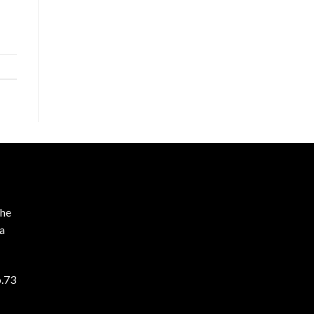
he
ta
o.73