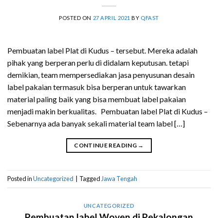
POSTED ON
27 APRIL 2021
BY
QFAST
Pembuatan label Plat di Kudus – tersebut. Mereka adalah
pihak yang berperan perlu di didalam keputusan. tetapi
demikian, team mempersediakan jasa penyusunan desain
label pakaian termasuk bisa berperan untuk tawarkan
material paling baik yang bisa membuat label pakaian
menjadi makin berkualitas. Pembuatan label Plat di Kudus –
Sebenarnya ada banyak sekali material team label […]
CONTINUE READING
→
Posted in
Uncategorized
|
Tagged
Jawa Tengah
UNCATEGORIZED
Pembuatan label Woven di Pekalongan