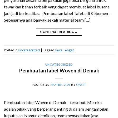
penyusunan desain label pakaian juga bisa berguna untuk
tawarkan bahan terbaik yang dapat membuat label busana
jadi jadi berkualitas. Pembuatan label Tafeta di Kebumen –
Sebenarnya ada banyak sekali material team […]
CONTINUE READING
→
Posted in
Uncategorized
|
Tagged
Jawa Tengah
UNCATEGORIZED
Pembuatan label Woven di Demak
POSTED ON
29 APRIL 2021
BY
QFAST
Pembuatan label Woven di Demak – tersebut. Mereka
adalah pihak yang berperan penting di dalam pengambilan
keputusan. Namun demikian, team menyediakan jasa