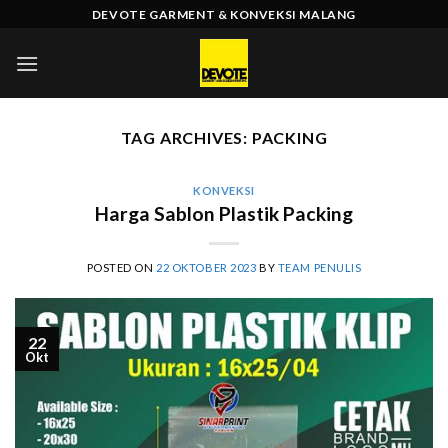
Skip
DEVOTE GARMENT & KONVEKSI MALANG
to
content
TAG ARCHIVES:
PACKING
KONVEKSI
Harga Sablon Plastik Packing
POSTED ON
22 OKTOBER 2023
BY
TEAM PENULIS
22
Okt