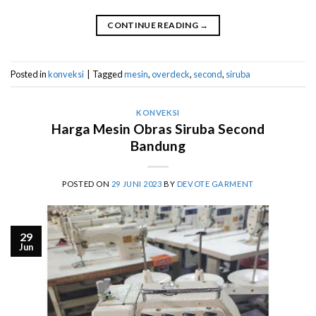
CONTINUE READING
→
Posted in
konveksi
|
Tagged
mesin
,
overdeck
,
second
,
siruba
KONVEKSI
Harga Mesin Obras Siruba Second
Bandung
POSTED ON
29 JUNI 2023
BY
DEVOTE GARMENT
29
Jun