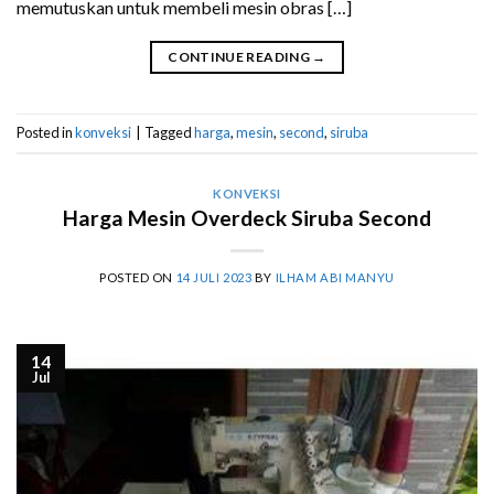
memutuskan untuk membeli mesin obras […]
CONTINUE READING
→
Posted in
konveksi
|
Tagged
harga
,
mesin
,
second
,
siruba
KONVEKSI
Harga Mesin Overdeck Siruba Second
POSTED ON
14 JULI 2023
BY
ILHAM ABI MANYU
14
Jul