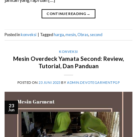
CONTINUE READING
→
Posted in
konveksi
|
Tagged
harga
,
mesin
,
Obras
,
second
KONVEKSI
Mesin Overdeck Yamata Second: Review,
Tutorial, Dan Panduan
POSTED ON
23 JUNI 2023
BY
ADMIN.DEVOTEGARMENTPGP
23
Jun