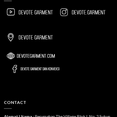
CONTACT
Alamat Utama
:
Perumahan The Village Blok L No. 2 Sukun