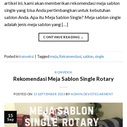
artikel ini, kami akan memberikan rekomendasi meja sablon
single yang bisa Anda pertimbangkan untuk kebutuhan
sablon Anda. Apa itu Meja Sablon Single? Meja sablon single
adalah jenis meja sablon yang […]
CONTINUE READING
→
Posted in
konveksi
|
Tagged
meja
,
Rekomendasi
,
sablon
,
single
KONVEKSI
Rekomendasi Meja Sablon Single Rotary
POSTED ON
15 SEPTEMBER 2023
BY
ADMIN.DEVOTEGARMENT
15
Sep