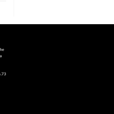
he
ta
o.73