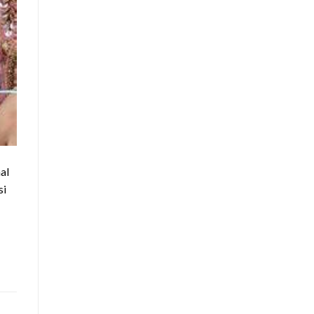
al
si