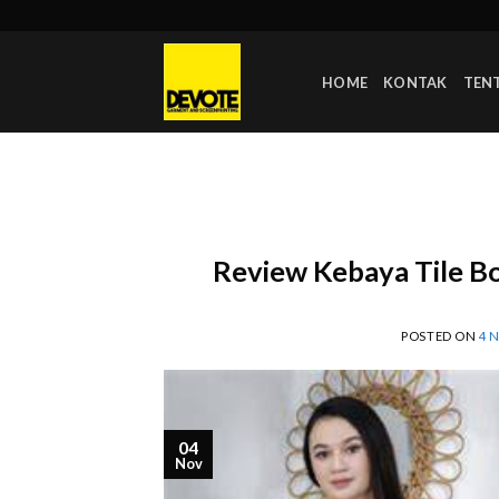
Skip
to
content
HOME
KONTAK
TEN
Review Kebaya Tile Bor
POSTED ON
4 
04
Nov