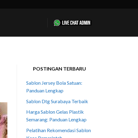
POSTINGAN TERBARU
Sablon Jersey Bola Satuan:
Panduan Lengkap
Sablon Dtg Surabaya Terbaik
Harga Sablon Gelas Plastik
Semarang: Panduan Lengkap
Pelatihan Rekomendasi Sablon
Kaos Pemerintah