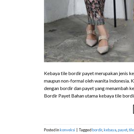
Kebaya tile bordir payet merupakan jenis k
maupun non-formal oleh wanita Indonesia. K
dengan bordir dan payet yang menambah kes
Bordir Payet Bahan utama kebaya tile bordi
Posted in
konveksi
|
Tagged
bordir
,
kebaya
,
payet
,
tile