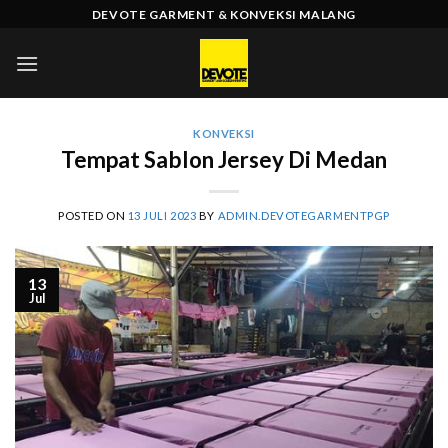
Skip
DEVOTE GARMENT & KONVEKSI MALANG
to
content
KONVEKSI
Tempat Sablon Jersey Di Medan
POSTED ON
13 JULI 2023
BY
ADMIN.DEVOTEGARMENTPGP
13
Jul