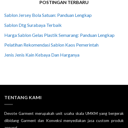
POSTINGAN TERBARU
Sablon Jersey Bola Satuan: Panduan Lengkap
Sablon Dtg Surabaya Terbaik
Harga Sablon Gelas Plastik Semarang: Panduan Lengkap
Pelatihan Rekomendasi Sablon Kaos Pemerintah
Jenis Jenis Kain Kebaya Dan Harganya
TENTANG KAMI
Devote Garment merupakah unit usaha skala UMKM yang bergerak
dibidang Garment dan Konveksi menyediakan jasa custom produk
apparel.