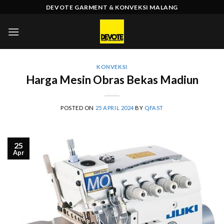
Skip
DEVOTE GARMENT & KONVEKSI MALANG
to
content
KONVEKSI
Harga Mesin Obras Bekas Madiun
POSTED ON
25 APRIL 2024
BY
QFAST
25
Apr