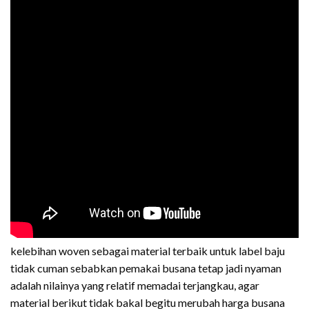
kelebihan woven sebagai material terbaik untuk label baju
tidak cuman sebabkan pemakai busana tetap jadi nyaman
adalah nilainya yang relatif memadai terjangkau, agar
material berikut tidak bakal begitu merubah harga busana