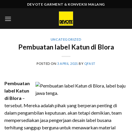
Skip
DEVOTE GARMENT & KONVEKSI MALANG
to
content
UNCATEGORIZED
Pembuatan label Katun di Blora
POSTED ON
3 APRIL 2021
BY
QFAST
Pembuatan
label Katun
di Blora
–
tersebut. Mereka adalah pihak yang berperan penting di
dalam pengambilan keputusan. akan tetapi demikian, team
mempersediakan jasa pengerjaan desain label busana
terhitung sanggup berguna untuk menawarkan material