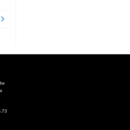
he
ta
o.73