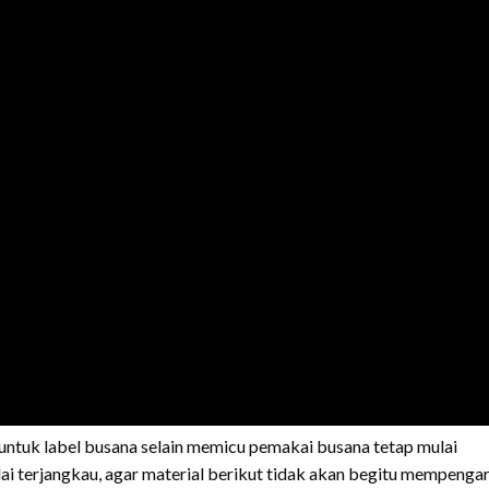
untuk label busana selain memicu pemakai busana tetap mulai
i terjangkau, agar material berikut tidak akan begitu mempengar