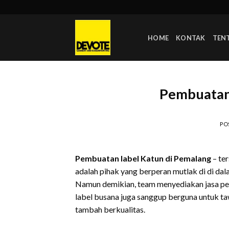
Skip
to
content
HOME
KONTAK
TEN
Pembuatan 
PO
Pembuatan label Katun di Pemalang
– te
adalah pihak yang berperan mutlak di di da
Namun demikian, team menyediakan jasa p
label busana juga sanggup berguna untuk t
tambah berkualitas.