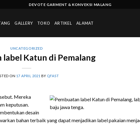
DEVOTE GARMENT & KONVEKSI MALANG
TANG
GALLERY
TOKO
ARTIKEL
ALAMAT
UNCATEGORIZED
label Katun di Pemalang
STED ON
17 APRIL 2021
BY
QFAST
rsebut. Mereka
lam keputusan.
embentukan desain
awarkan bahan terbaik yang dapat menjadikan label pakaian menja