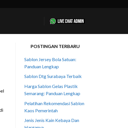
POSTINGAN TERBARU
Sablon Jersey Bola Satuan:
Panduan Lengkap
Sablon Dtg Surabaya Terbaik
Harga Sablon Gelas Plastik
Semarang: Panduan Lengkap
Pelatihan Rekomendasi Sablon
di
Kaos Pemerintah
Jenis Jenis Kain Kebaya Dan
Harganya