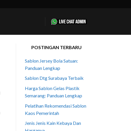
POSTINGAN TERBARU
Sablon Jersey Bola Satuan:
Panduan Lengkap
Sablon Dtg Surabaya Terbaik
Harga Sablon Gelas Plastik
Semarang: Panduan Lengkap
Pelatihan Rekomendasi Sablon
i
Kaos Pemerintah
Jenis Jenis Kain Kebaya Dan
Harganya