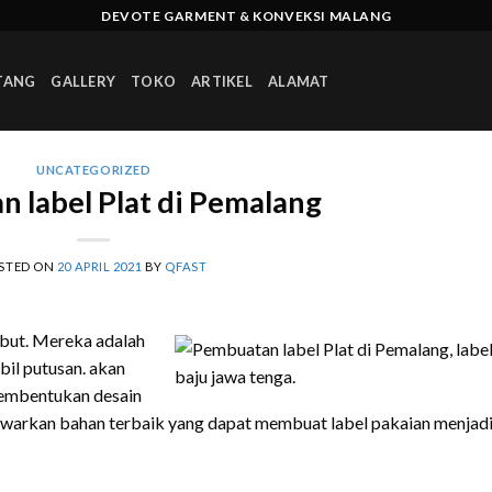
DEVOTE GARMENT & KONVEKSI MALANG
TANG
GALLERY
TOKO
ARTIKEL
ALAMAT
UNCATEGORIZED
 label Plat di Pemalang
STED ON
20 APRIL 2021
BY
QFAST
ebut. Mereka adalah
il putusan. akan
pembentukan desain
tawarkan bahan terbaik yang dapat membuat label pakaian menjad