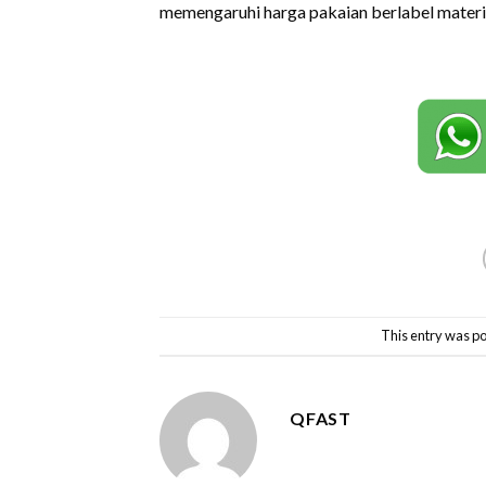
memengaruhi harga pakaian berlabel materia
This entry was po
QFAST