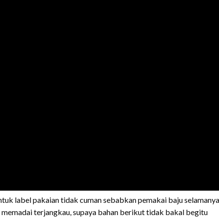
untuk label pakaian tidak cuman sebabkan pemakai baju selamany
 memadai terjangkau, supaya bahan berikut tidak bakal begitu