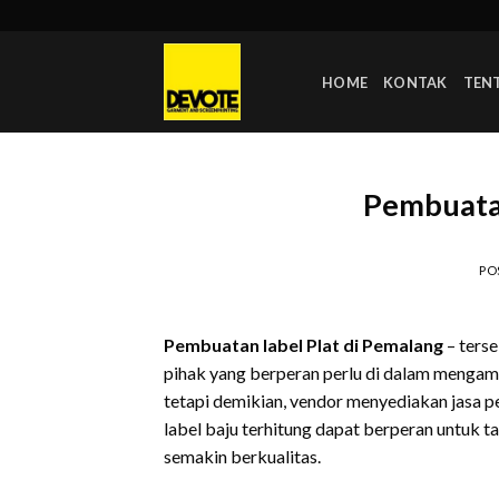
Skip
to
content
HOME
KONTAK
TEN
Pembuatan
PO
Pembuatan label Plat di Pemalang
– ters
pihak yang berperan perlu di dalam mengamb
tetapi demikian, vendor menyediakan jasa 
label baju terhitung dapat berperan untuk 
semakin berkualitas.