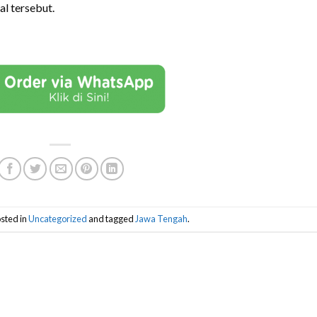
l tersebut.
sted in
Uncategorized
and tagged
Jawa Tengah
.