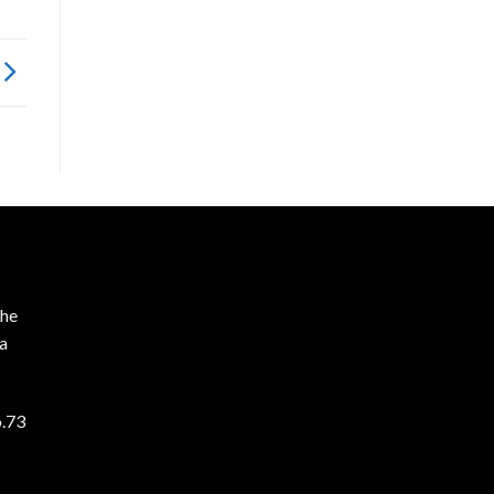
he
ta
o.73